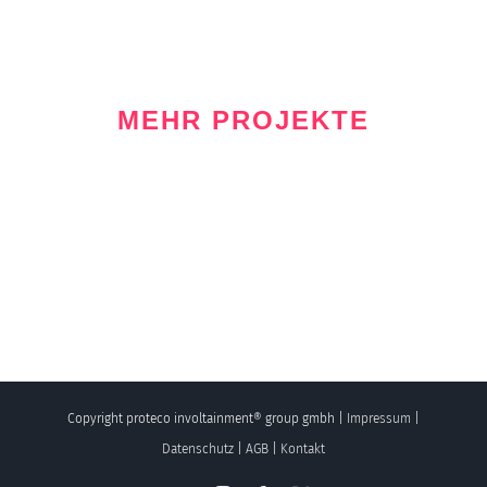
MEHR PROJEKTE
Copyright proteco involtainment® group gmbh |
Impressum
|
Datenschutz
|
AGB
|
Kontakt