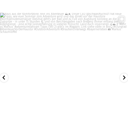
Raus aus der Komfortzone, rein ins Abenteuer ⛰️🔥
...
Juli 23
12
0