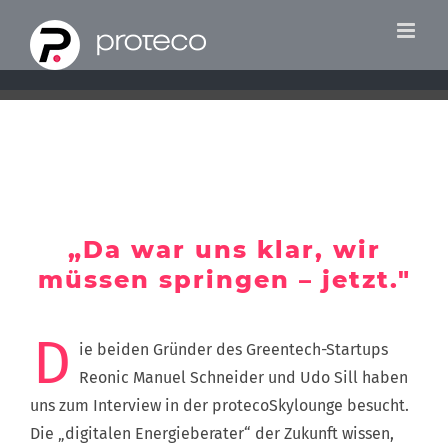
Zum
Inhalt
springen
„Da war uns klar, wir
müssen springen – jetzt."
D
ie beiden Gründer des Greentech-Startups
Reonic Manuel Schneider und Udo Sill haben
uns zum Interview in der protecoSkylounge besucht.
Die „digitalen Energieberater“ der Zukunft wissen,