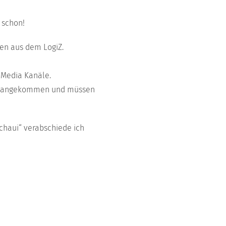
k schon!
ssen aus dem LogiZ.
l Media Kanäle.
ind angekommen und müssen
schaui“ verabschiede ich