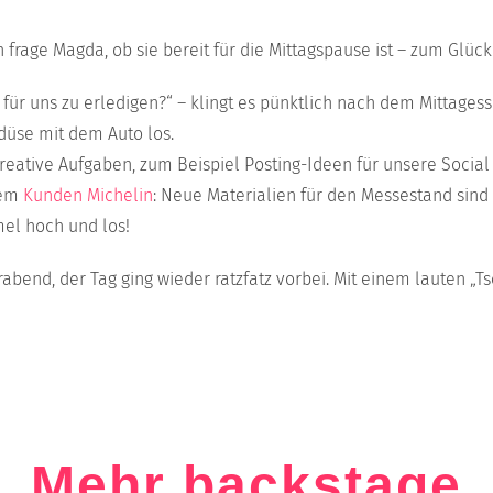
h frage Magda, ob sie bereit für die Mittagspause ist – zum Glüc
s für uns zu erledigen?“ – klingt es pünktlich nach dem Mittage
 düse mit dem Auto los.
 kreative Aufgaben, zum Beispiel Posting-Ideen für unsere Socia
rem
Kunden Michelin
: Neue Materialien für den Messestand s
mel hoch und los!
rabend, der Tag ging wieder ratzfatz vorbei. Mit einem lauten „T
Mehr backstage