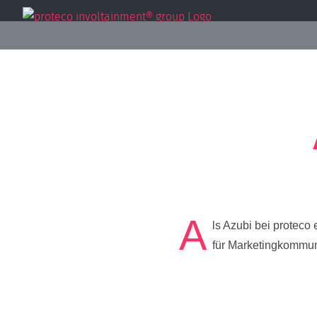
Zum
Inhalt
springen
A
ls Azubi bei proteco 
für Marketingkommun