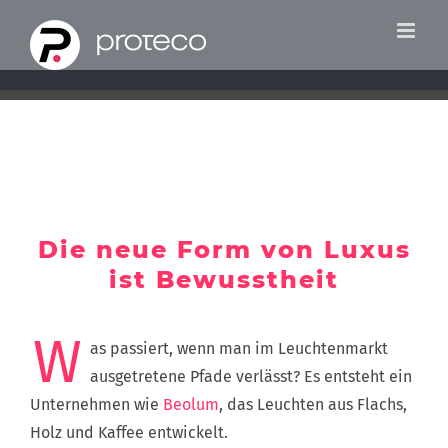
Zum
Inhalt
springen
Die neue Form von Luxus
ist Bewusstheit
W
as passiert, wenn man im Leuchtenmarkt
ausgetretene Pfade verlässt? Es entsteht ein
Unternehmen wie
Beolum
, das Leuchten aus Flachs,
Holz und Kaffee entwickelt.