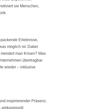
otiviert sie Menschen,
rik.
t packende Erlebnisse,
 was möglich ist. Dabei
e meistert man Krisen? Was
Unternehmen übertragbar.
e wieder – inklusive
 und inspirierender Präsenz.
, wirkungsvoll.