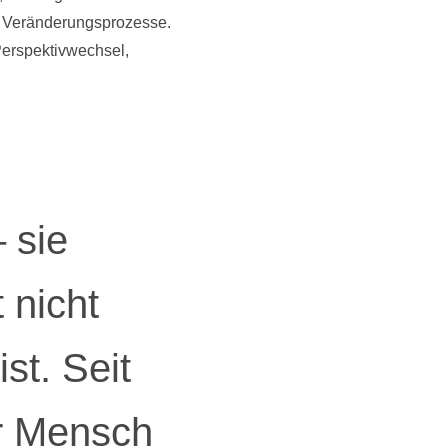
ür Veränderungsprozesse.
 Perspektivwechsel,
– sie
 nicht
st. Seit
er Mensch