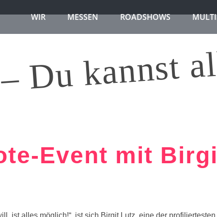
WIR
MESSEN
ROADSHOWS
MULTI
 – Du kannst al
te-Event mit Birgi
, ist alles möglich!“, ist sich Birgit Lutz, eine der profilierteste