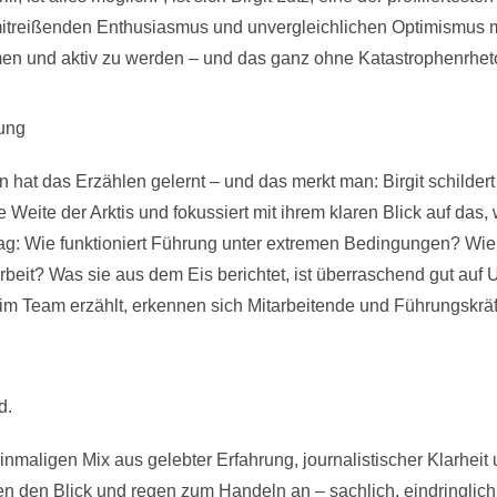
 mitreißenden Enthusiasmus und unvergleichlichen Optimismus m
n und aktiv zu werden – und das ganz ohne Katastrophenrheto
ung
 hat das Erzählen gelernt – und das merkt man: Birgit schilder
e Weite der Arktis und fokussiert mit ihrem klaren Blick auf das,
lag: Wie funktioniert Führung unter extremen Bedingungen? Wi
eit? Was sie aus dem Eis berichtet, ist überraschend gut auf 
 Team erzählt, erkennen sich Mitarbeitende und Führungskräft
d.
inmaligen Mix aus gelebter Erfahrung, journalistischer Klarheit
nen den Blick und regen zum Handeln an – sachlich, eindringlich