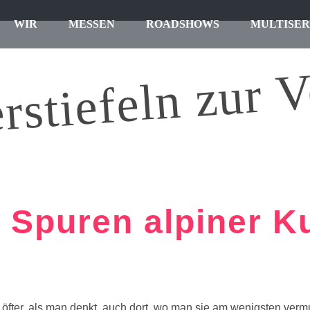
WIR
MESSEN
ROADSHOWS
MULTISER
rstiefeln zur V
 Spuren alpiner K
d öfter, als man denkt, auch dort, wo man sie am wenigsten vermu