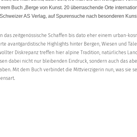
 ihrem Buch „Berge von Kunst. 20 überraschende Orte internation
 Schweizer AS Verlag, auf Spurensuche nach besonderen Kunst
 das zeitgenössische Schaffen bis dato eher einem urban-kos
rte avantgardistische Highlights hinter Bergen, Wiesen und Täl
ollter Diskrepanz treffen hier alpine Tradition, natürliches Lan
ssen dabei nicht nur bleibenden Eindruck, sondern auch das ab
ben. Mit dem Buch verbindet die Mittvierzigerin nun, was sie sei
ensart.